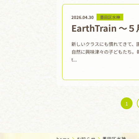
2026.04.30
墨田区水神
EarthTrain 
新しいクラスにも慣れてきて、
自然に興味津々の子どもたち。毎日元
t...
1
home
お知らせ
墨田区水神