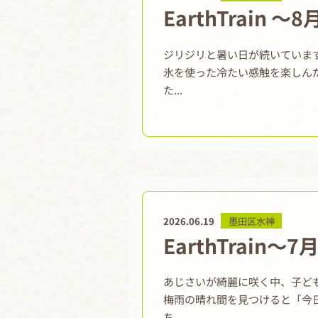
EarthTrain ～
ジリジリと暑い日が続いていま
氷を使った冷たい感触を楽しん
た...
2026.06.19
墨田区水神
EarthTrain～
あじさいが綺麗に咲く中、子ど
梅雨の晴れ間を見つけると「今
ち...