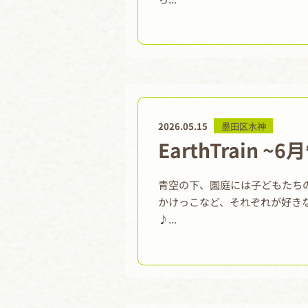
2026.05.15
墨田区水神
EarthTrain ~
青空の下、園庭には子どもたち
かけっこなど、それぞれが好き
♪...