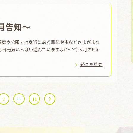
～５月告知～
園庭や公園では身近にある草花や虫などさまざまな
気いっぱい遊んでいますよ(*^-^*) ５月のEar
続きを読む
2
…
11